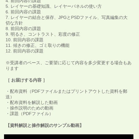
4. 前回内容の課題
5. レイヤーの基礎知識、レイヤーパネルの使い方
6. 前回内容の課題
7. レイヤーの結合と保存、JPGとPSDファイル、写真編集の大
切な方針
8. 前回内容の課題
9. 明るさ、コントラスト、彩度の修正
10. 前回内容の課題
11. 傾きの修正、ゴミ取りの機能
12. 前回内容の課題
※受講者のペース、ご要望に応じて内容を多少変更する場合もあ
ります
［ お届けする内容 ］
・配布資料（PDFファイルまたはプリントアウトした資料を郵
送）
・配布資料を解説した動画
・操作説明のための動画
・課題（PDFファイル）
【資料解説と操作解説のサンプル動画】
動