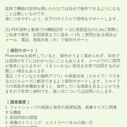
講座で機能の説明を聞いただけでは自分で操作できるようになる
ことは難しいものです。
身につきやすいよう、以下のサイクルで習得をサポートします。
(1) PDF資料と動画での機能説明 ⇒ (2) 課題提出のために実際に
ご自身で操作、次回講座までに提出 ⇒ (3) ご質問がある場合は
メール、電話、画面共有（※）で個別サポート
［ 個別サポート ］
Photoshopを操作していると、操作がうまく進められず、自分で
は原因がすぐにはわからないこともあります。メールでのご質問
が基本になりますが、うまくいかない状況を文章で説明するのが
難しい場合もあります。
電話（ラインなどの無料アプリ）や画面共有（スカイプ）ででき
るだけスムーズに解決できるよう個別サポートします。スカイプ
での画面共有機能を使うと、操作している画面を見ることができ
ますので非常に便利です。使い方については説明いたします。
［ 講座概要 ］
1. フォトショップの画面と操作の基礎知識、画像サイズに関連
する機能
2. 前回内容の課題
3. 画像のトリミング、ヒストリーパネルの使い方