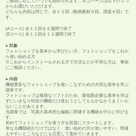
ご都合に応じていつでも始められます。学ぶペースは以下の２つ
からお選びいただけます。
どちらも内容は同じで、全１２回（動画教材６回、課題６回）で
す。
(Aコース) 全１２回を６週間で終了
(Bコース) 全１２回を１２週間で終了
● 対象
フォトショップを基本から学びたい方、フォトショップをこれか
ら使い始める方
※これからインストールされる方で方法などが不明な方は、事前
にご相談ください。
● 内容
機能豊富なフォトショップを使いこなすための大切な基本を学ぶ
講座です。
フォトショップは複雑なソフトのため、最低限必要な基本を学ば
ずにいきなり特定の機能だけ使おうとしてもなかなかうまくいか
ないことがあります。
当講座では、写真の基本的な編集に関連する機能を中心に学びま
す。
初めてフォトショップを使う方を前提にスタートします。
単なる機能紹介だけではなく、使い始めの方が迷いやすい、間違
えやすいところなどにも注意して進めていきます。