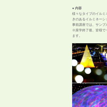
● 内容
様々なタイプのイルミ
きのあるイルミネーシ
事前講座では、サンプ
※座学終了後、皆様で一
ます。