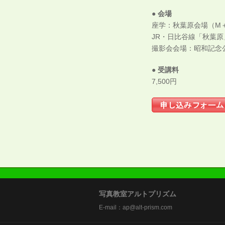
● 会場
座学：秋葉原会場（M＋A
JR・日比谷線「秋葉
撮影会会場：昭和記念
● 受講料
7,500円
写真教室アルトプリズム
E-mail：ap@alt-prism.com