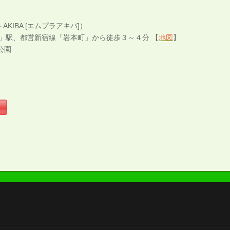
KIBA [エムプラアキバ]）
原」駅、都営新宿線「岩本町」から徒歩３～４分 【
地図
】
公園